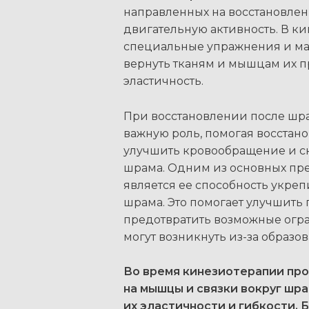
направленных на восстановле
двигательную активность. В к
специальные упражнения и ма
вернуть тканям и мышцам их 
эластичность.
При восстановлении после шр
важную роль, помогая восстан
улучшить кровообращение и с
шрама. Одним из основных пр
является ее способность укреп
шрама. Это помогает улучшить 
предотвратить возможные огр
могут возникнуть из-за образо
Во время кинезиотерапии пр
на мышцы и связки вокруг шр
их эластичности и гибкости. 