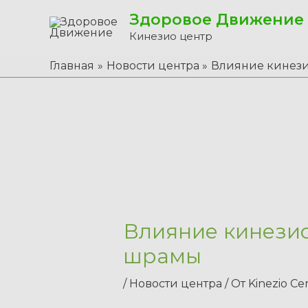
Перейти
Здоровое Движение
к
Кинезио центр
содержимому
Главная
Новости центра
Влияние кинез
Влияние кинези
шрамы
/
Новости центра
/ От
Kinezio Ce