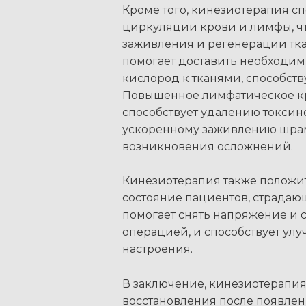
Кроме того, кинезиотерапия с
циркуляции крови и лимфы, чт
заживления и регенерации тк
помогает доставить необходим
кислород к тканями, способств
Повышенное лимфатическое к
способствует удалению токсинов
ускоренному заживлению шрам
возникновения осложнений.
Кинезиотерапия также положи
состояние пациентов, страдаю
помогает снять напряжение и с
операцией, и способствует ул
настроения.
В заключение, кинезиотерапи
восстановления после появлен