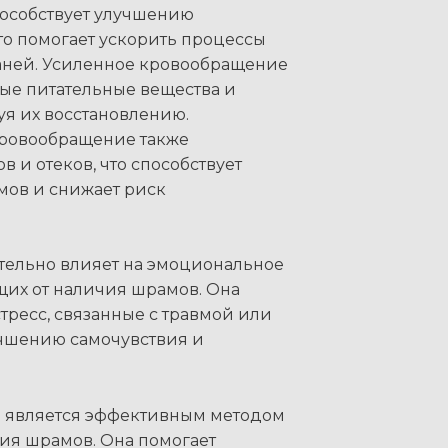
пособствует улучшению
о помогает ускорить процессы
аней. Усиленное кровообращение
ые питательные вещества и
уя их восстановлению.
ровообращение также
 и отеков, что способствует
ов и снижает риск
тельно влияет на эмоциональное
щих от наличия шрамов. Она
тресс, связанные с травмой или
учшению самочувствия и
я является эффективным методом
ия шрамов. Она помогает