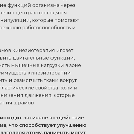
ние функций организма через
инезио центрах проводятся
нипуляции, которые помогают
прежнюю работоспособность и
амов кинезиотерапия играет
овить двигательные функции,
нять мышечные нагрузки в зоне
еимуществ кинезиотерапии
ить и размягчить ткани вокруг
пластические свойства кожи и
аничения движения, которые
вания шрамов.
оисходит активное воздействие
ама, что способствует улучшению
Благодаря этому, пациенты могут