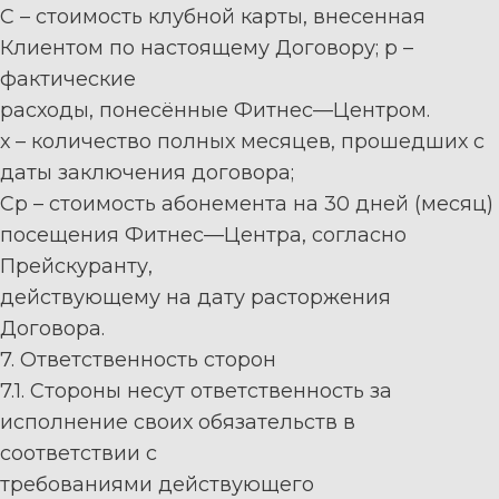
С
–
стоимость клубной карты, внесенная
Клиентом по насто
ящему Договору; р
–
фактические
расходы, понесённые Фитнес
—
Центром.
х
–
количество полных месяцев, прошедших с
даты заключения договора;
Ср
–
стоимость абонемента на 30 дней (месяц)
посещения Фитнес
—
Центра, согласно
Прейскуранту,
действующему на дату расто
ржения
Договора.
7. Ответственность
сторон
7.1.
Стороны
нес
у
т
ответственность
за
исполнение
своих
обязательств
в
соответствии
с
требованиями действующего