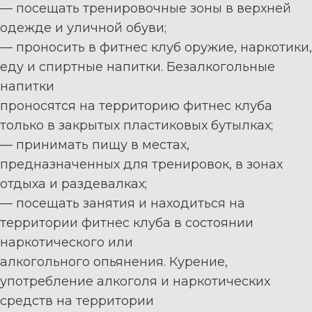
—
п
осещать тренировочные зоны в верхней
одежде и уличной обуви;
—
проносить в
фитнес к
луб оружие, наркотики,
еду и спиртные напитки. Безалкогольные
напитки
п
роносятся на территорию
фитнес к
луба
только в закрытых пластиковых бутылках;
—
принимать пищу в местах,
предназначенных для тренировок, в зонах
отдыха и раздевалках;
—
посещать занятия и находиться на
территории
фитнес к
луба в состоянии
наркотического или
алкогольного опьянения. Курение,
употребление алкоголя и наркотических
средств на территории