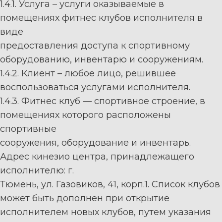
1.4.1.
Услуга
–
услуги
оказываемые
в
помещениях
фитнес
клубов
исполнителя
в
виде
предоставления доступа к спортивному
оборудованию, инвентарю и сооружениям
.
1.4.
2
.
Клиент
–
любое
лицо,
решившее
воспользоваться услугами исполнителя.
1.4.3.
Фитнес клуб
—
спортивное строение, в
помещени
ях которого расположены
спортивные
сооружения,
оборудование
и
инвентарь.
Адрес кинезио центра, принадлежащего
исполнителю
: г.
Тюмень,
ул.
Газовиков,
41
,
корп.1
.
Список
клубов
может
быть
дополнен
при
открытие
исполнителем н
овых клубов, путем указания