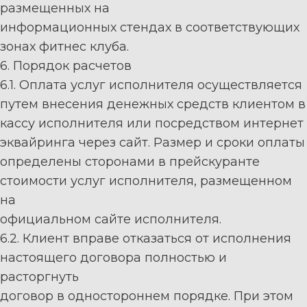
размеще
н
ны
х
на
информационных стендах в соответствующих
зонах
фитнес к
луба.
6. Порядок расчетов
6.1. Оплата услуг исполнителя осуществляется
путем внесения денежных средств клиентом в
кассу исполнителя
или посредством интернет
эквайринга через сайт
. Размер и сроки оплаты
определены
сторонами
в
прейскуранте
стоимости
услуг
исполнителя
,
размещенном
на
официальном сайте исполнителя.
6.2.
Клиент вправе отказаться от исполнения
настоящего до
говора полностью и
расторгнуть
договор в одностороннем порядке. При этом