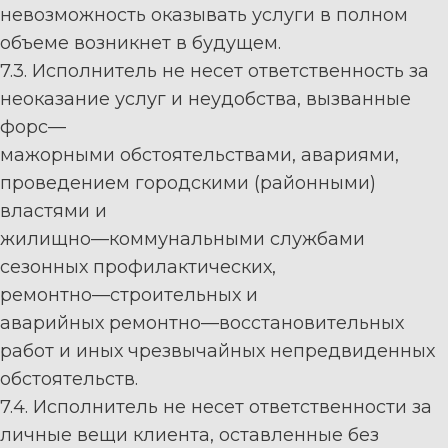
невозможность оказывать услуги в полном
объеме возникнет в будущем.
7.3. Исполнитель не несет ответ
ственность за
неоказание услуг и неудобства, вызванные
форс
—
мажорными
обстоятельствами,
авариями,
проведением
городскими
(районными)
властями
и
жилищно
—
коммунальными
службами
сезонных
профилактических,
ремонтно
—
строительных
и
аварийных
ремонтно
—
восстановит
ельных
работ
и
иных
чрезвычайных
непредвиденных
обстоятельств.
7.4. Исполнитель не несет ответственности за
личные вещи клиента, оставленные без