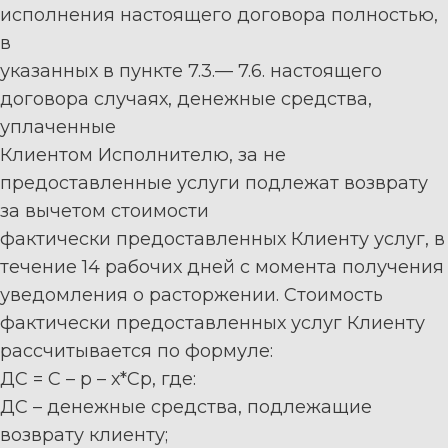
исполнения
настоящего
договора
п
олнос
тью,
в
указанных в пункте 7.3.
—
7.
6.
настоящего
договора случаях, денежные средства,
уплаченные
Клиентом Исполнителю, за не
предоставленные услуги подлежат возврату
за вычетом стоимости
фактически предоставленных Клиенту услуг, в
течение 14 рабочих дней с
момента получения
уведомления
о
расторжении.
Стоимость
фактически
предоставленных
услуг
Клиенту
рассчитывается по формуле:
ДС = С
–
р
–
х*Ср, где:
ДС
–
денежные средства, подлежащие
возврату клиенту;