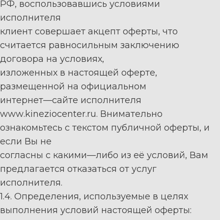
РФ,
воспользовавшись условиями
исполнителя
клиент
со
вершает
акцепт
о
ферты, что
считается равносильным заключению
договора на условиях,
изложенных в настоящей
о
ферте,
размещенной на официальном
интернет
—
сайте
исполнителя
www
.
k
ineziocenter.
ru
.
Внимательно
ознакомьтесь с текстом публичной
о
ферты, и
если Вы не
согласны с каким
и
—
либо
из её
услови
й
, Вам
предлагается отказаться от услуг
исполнителя
.
1.4. Определения, используемые в целях
выполнения условий настоящей
о
ферты: