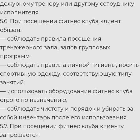
дежурному тренеру или другому сотруднику
исполнителя.
5.6.
При посещении
фитнес к
луба
клиент
обязан:
—
соблюдать
п
равила посещения
тренажерного зала, залов групповых
программ;
—
соблюдать
правила
личной
гигиены,
носить
спортивную
одежду,
соответствующую
типу
занятий;
—
использовать оборудование
фитнес к
луба
строго по назначению;
—
с
облюдать чистоту и порядок и убирать
за
собой инвентарь после его использования.
5.7.
При посещении
фитнес к
луба
клиенту
запрещается: