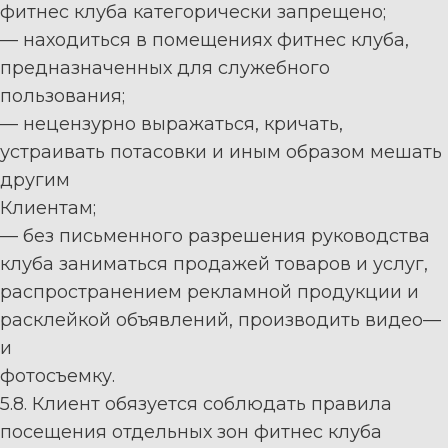
фитнес к
луба категорически запрещено;
—
находиться в помещениях
фитнес к
луба,
предназначенных для служебного
пользования;
—
н
ецензурно
выражаться,
кричать,
устраи
вать
потасовки
и
иным
образом
мешать
другим
Клиентам;
—
без
письменного
разрешения
руководства
к
луба
заниматься
продажей
товаров
и
услуг,
распространением
рекламной
продукции
и
расклейкой
объявлений,
производить
видео
—
и
фотосъемку.
5.8. Клиент
обязуется соблюдать п
равила
посещения отдельных зон
фитнес к
луба