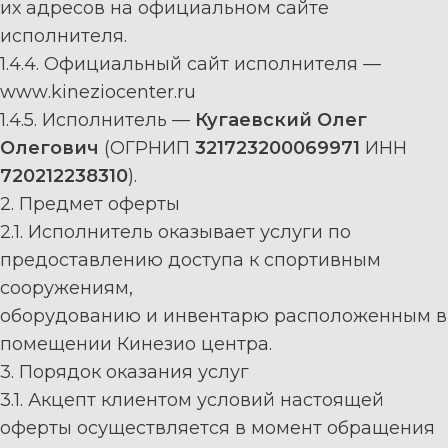
их адресов на официальном сайте
исполнителя.
1.4.4.
Официальный сайт исполнителя
—
www
.
k
ineziocenter.
ru
1.4.5.
Исполнитель
—
Кугаевский Олег
Олегович
(
ОГРН
ИП
321723200069971
ИНН
720212238310
).
2. Предмет оферты
2.1.
Исполнитель
оказывает услуги по
предоставлению доступа к спортивным
сооружениям,
оборудованию и инвентарю ра
сположенным
в
помещении Кинезио центра
.
3. Порядок оказания услуг
3.1. Акцепт
клиент
ом условий настоящей
о
ферты осуществляется
в момент обращения