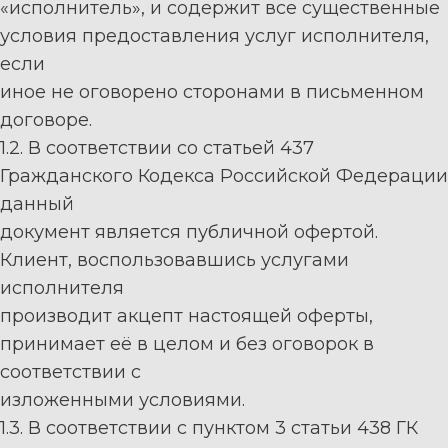
«
исполнитель
»
,
и содержит все существенные
условия предоставления услуг
исполнителя
,
если
иное не оговорено сторонами в письменном
договоре
.
1.2.
В
соответствии
со
статьей
437
Гражданского
Кодекса
Российской
Федерации
данный
документ
является
публичной
о
фертой.
Клиент
,
воспользовавшись
услугами
исполнителя
производ
ит
акцепт
настоящей о
ферты,
принимает
её
в целом и без оговорок в
соответствии с
изложенными
условиями.
1.3. В соответствии с пунктом 3 статьи 438 ГК