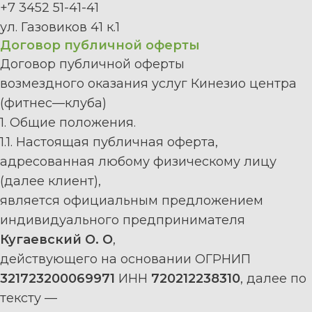
+7 3452 51-41-41
ул. Газовиков 41 к.1
Договор публичной оферты
Договор публичной оферты
возмездного оказания услуг
Кинезио центра
(
фитнес
—
клуба
)
1. Общие положения.
1.1.
Настоящая
публичная
оферта,
адресованная
любому
физическому
лицу
(далее
клиент
),
является
о
фициальным
предложением
индивидуального
предпринимателя
Кугаевский О. О
,
действующего на основании
ОГРН
ИП
321723200069971
ИНН
720212238310
, далее по
тексту
—