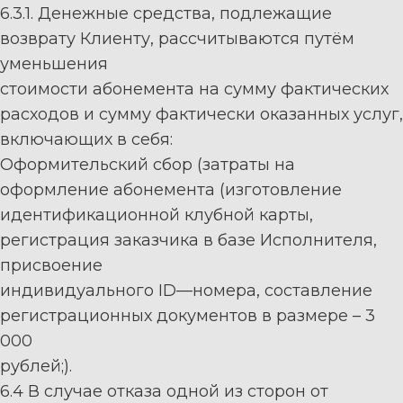
6.3.
1.
Денежные средства, подлежащие
возврату Клиенту, рассчитываются путём
уменьшения
стоимости абонемента на сумму фактических
расходов и сумму фактически оказанных услуг,
включающих в себя:
Оформительский
сбор
(затраты
на
оформление
абонемента
(изготовление
идентификационной
клубной
карты,
регистрация
заказчика
в
базе
Исполнителя,
присвоение
индивидуального
ID
—
номера,
составление
регистрационных
документов
в
размере
–
3
000
рублей;).
6.4
В
случае
отказа
одной
из
сторон
от